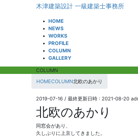
コ
ナ
木津建築設計 一級建築士事務所
ン
ビ
テ
ゲ
HOME
ン
ー
NEWS
ツ
シ
WORKS
へ
ョ
PROFILE
ス
ン
COLUMN
キ
に
GALLERY
ッ
移
プ
動
COLUMN
HOME
COLUMN
北欧のあかり
2019-07-16
/ 最終更新日時 :
2021-08-20
ad
北欧のあかり
同窓会があり、
久しぶりに上京してきました。