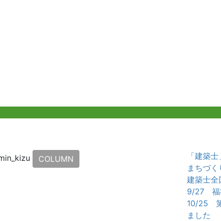
「建築士
min_kizu
COLUMN
まちづく
建築士全
9/27
10/2
ました