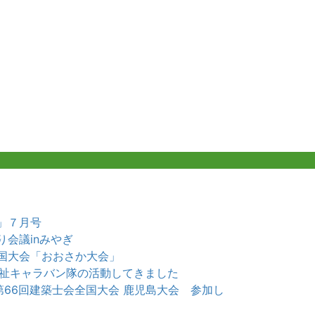
」７月号
り会議inみやぎ
国大会「おおさか大会」
 福祉キャラバン隊の活動してきました
5 第66回建築士会全国大会 鹿児島大会 参加し