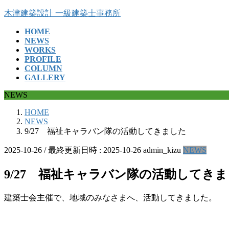
コ
ナ
木津建築設計 一級建築士事務所
ン
ビ
HOME
テ
ゲ
NEWS
ン
ー
WORKS
ツ
シ
PROFILE
へ
ョ
COLUMN
ス
ン
GALLERY
キ
に
NEWS
ッ
移
プ
動
HOME
NEWS
9/27 福祉キャラバン隊の活動してきました
2025-10-26
/ 最終更新日時 :
2025-10-26
admin_kizu
NEWS
9/27 福祉キャラバン隊の活動してき
建築士会主催で、地域のみなさまへ、活動してきました。