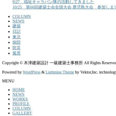
9/27 福祉キャラバン隊の活動してきました
10/25 第66回建築士会全国大会 鹿児島大会 参加しま
COLUMN
NEWS
建築
日記
東北
病院
防災
風景
Copyright © 木津建築設計 一級建築士事務所 All Rights Reserved
Powered by
WordPress
&
Lightning Theme
by Vektor,Inc. technolog
MENU
HOME
NEWS
WORKS
PROFILE
COLUMN
GALLERY